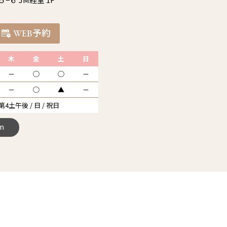
WEB予約
木
金
土
日
－
◯
◯
－
－
◯
▲
－
 第4土午後 / 日 / 祝日
m