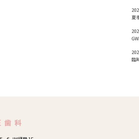
202
夏
202
G
202
臨時
−６ JM経堂 1F