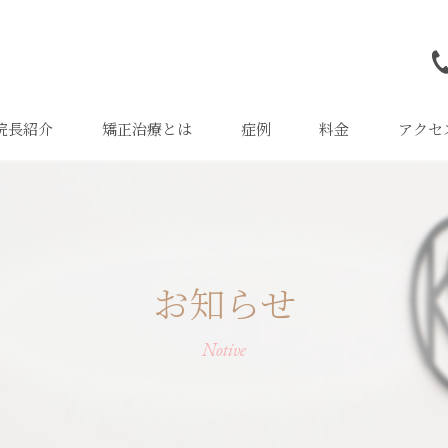
院長紹介
矯正治療とは
症例
料金
アクセ
治療の流れ
小児矯正
成人矯正
お知らせ
目立ちにくい矯正
部分矯正
Notive
矯正治療のリスク
よくある質問