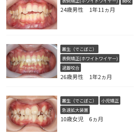
表側矯正(ホワイトワイヤー)
開咬
24歳男性 1年11ヵ月
叢生（でこぼこ）
表側矯正(ホワイトワイヤー)
過蓋咬合
26歳男性 1年2ヵ月
叢生（でこぼこ）
小児矯正
急速拡大装置
10歳女児 6ヵ月