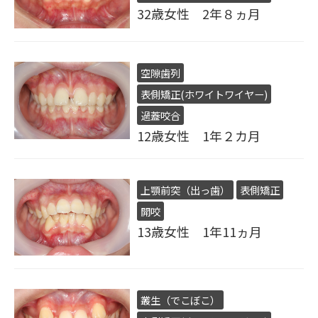
32歳女性 2年８ヵ月
空隙歯列
表側矯正(ホワイトワイヤー)
過蓋咬合
12歳女性 1年２カ月
上顎前突（出っ歯）
表側矯正
開咬
13歳女性 1年11ヵ月
叢生（でこぼこ）