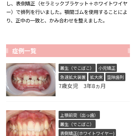
し、表側矯正（セラミックブラケット＋ホワイトワイヤ
ー）で排列を行いました。顎間ゴムを使用することによ
り、正中の一致と、かみ合わせを整えました。
症例一覧
叢生（でこぼこ）
小児矯正
急速拡大装置
拡大床
空隙歯列
7歳女児 3年8ヵ月
上顎前突（出っ歯）
叢生（でこぼこ）
表側矯正(ホワイトワイヤー)