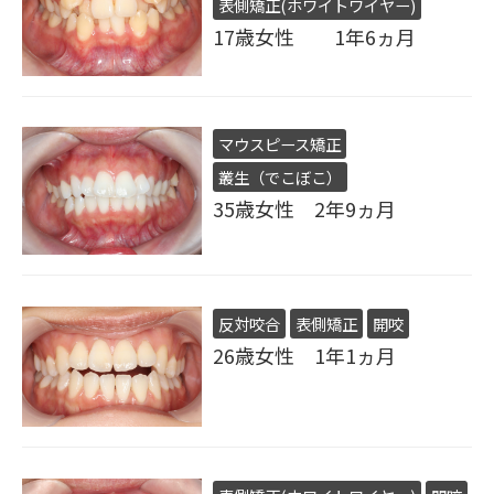
表側矯正(ホワイトワイヤー)
17歳女性 1年6ヵ月
マウスピース矯正
叢生（でこぼこ）
35歳女性 2年9ヵ月
反対咬合
表側矯正
開咬
26歳女性 1年1ヵ月