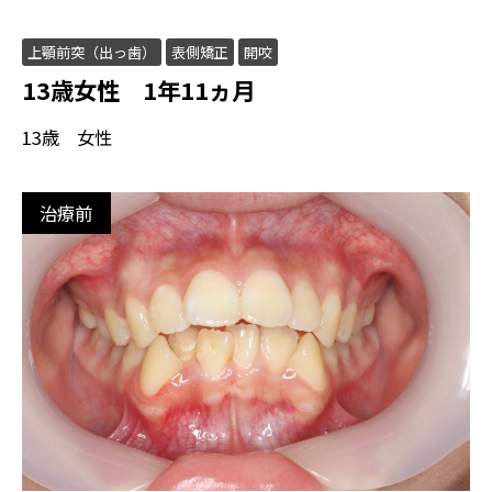
上顎前突（出っ歯）
表側矯正
開咬
13歳女性 1年11ヵ月
13歳 女性
治療前