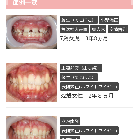
症例一覧
叢生（でこぼこ）
小児矯正
急速拡大装置
拡大床
空隙歯列
7歳女児 3年8ヵ月
上顎前突（出っ歯）
叢生（でこぼこ）
表側矯正(ホワイトワイヤー)
32歳女性 2年８ヵ月
空隙歯列
表側矯正(ホワイトワイヤー)