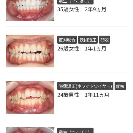
叢生（でこぼこ）
35歳女性 2年9ヵ月
反対咬合
表側矯正
開咬
26歳女性 1年1ヵ月
表側矯正(ホワイトワイヤー)
開咬
24歳男性 1年11ヵ月
叢生（でこぼこ）