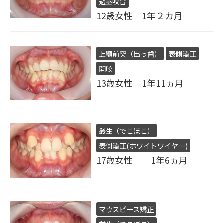
過蓋咬合
12歳女性 1年２カ月
上顎前突（出っ歯）
表側矯正
開咬
13歳女性 1年11ヵ月
叢生（でこぼこ）
表側矯正(ホワイトワイヤー)
17歳女性 1年6ヵ月
マウスピース矯正