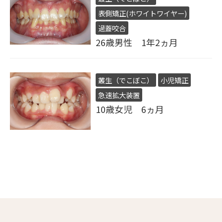
表側矯正(ホワイトワイヤー)
過蓋咬合
26歳男性 1年2ヵ月
叢生（でこぼこ）
小児矯正
急速拡大装置
10歳女児 6ヵ月