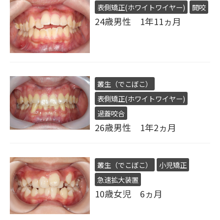
表側矯正(ホワイトワイヤー)
開咬
24歳男性 1年11ヵ月
叢生（でこぼこ）
表側矯正(ホワイトワイヤー)
過蓋咬合
26歳男性 1年2ヵ月
叢生（でこぼこ）
小児矯正
急速拡大装置
10歳女児 6ヵ月