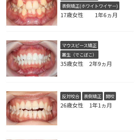
表側矯正(ホワイトワイヤー)
17歳女性 1年6ヵ月
マウスピース矯正
叢生（でこぼこ）
35歳女性 2年9ヵ月
反対咬合
表側矯正
開咬
26歳女性 1年1ヵ月