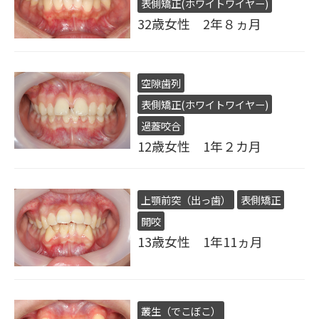
表側矯正(ホワイトワイヤー)
32歳女性 2年８ヵ月
空隙歯列
表側矯正(ホワイトワイヤー)
過蓋咬合
12歳女性 1年２カ月
上顎前突（出っ歯）
表側矯正
開咬
13歳女性 1年11ヵ月
叢生（でこぼこ）