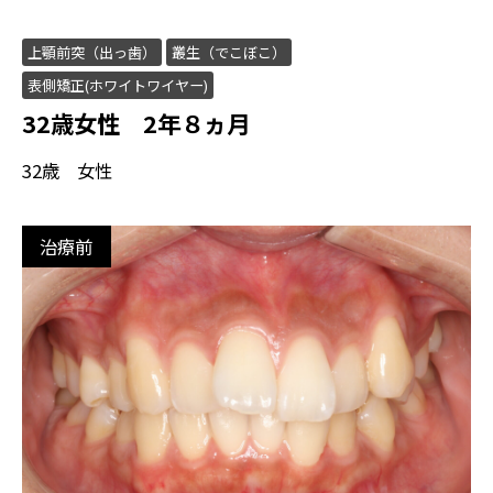
上顎前突（出っ歯）
叢生（でこぼこ）
表側矯正(ホワイトワイヤー)
32歳女性 2年８ヵ月
32歳 女性
治療前