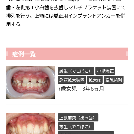
歯・左側第１小臼歯を抜歯しマルチブラケット装置にて
排列を行う。上顎には矯正用インプラントアンカーを併
用する。
症例一覧
叢生（でこぼこ）
小児矯正
急速拡大装置
拡大床
空隙歯列
7歳女児 3年8ヵ月
上顎前突（出っ歯）
叢生（でこぼこ）