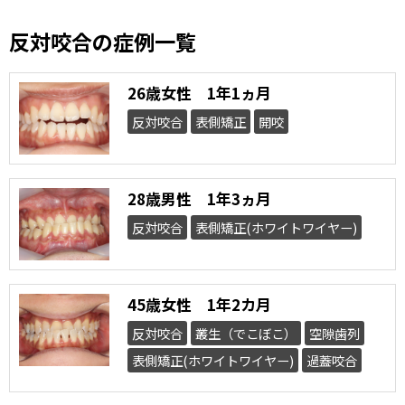
反対咬合の症例一覧
26歳女性 1年1ヵ月
反対咬合
表側矯正
開咬
28歳男性 1年3ヵ月
反対咬合
表側矯正(ホワイトワイヤー)
45歳女性 1年2カ月
反対咬合
叢生（でこぼこ）
空隙歯列
表側矯正(ホワイトワイヤー)
過蓋咬合