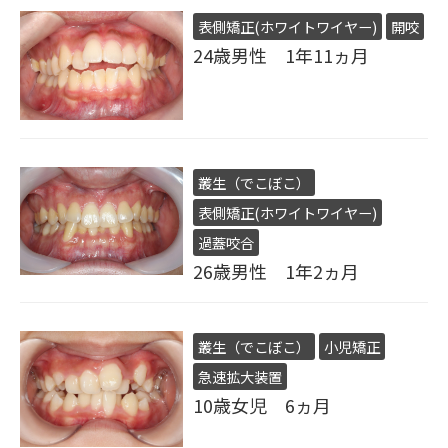
表側矯正(ホワイトワイヤー)
開咬
24歳男性 1年11ヵ月
叢生（でこぼこ）
表側矯正(ホワイトワイヤー)
過蓋咬合
26歳男性 1年2ヵ月
叢生（でこぼこ）
小児矯正
急速拡大装置
10歳女児 6ヵ月