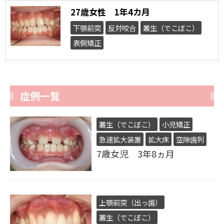
27歳女性 1年4カ月
下顎前突
反対咬合
叢生（でこぼこ）
表側矯正
症例一覧
叢生（でこぼこ）
小児矯正
急速拡大装置
拡大床
空隙歯列
7歳女児 3年8ヵ月
上顎前突（出っ歯）
叢生（でこぼこ）