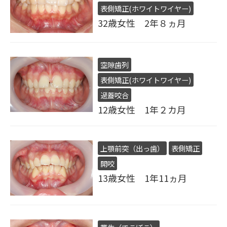
表側矯正(ホワイトワイヤー)
32歳女性 2年８ヵ月
空隙歯列
表側矯正(ホワイトワイヤー)
過蓋咬合
12歳女性 1年２カ月
上顎前突（出っ歯）
表側矯正
開咬
13歳女性 1年11ヵ月