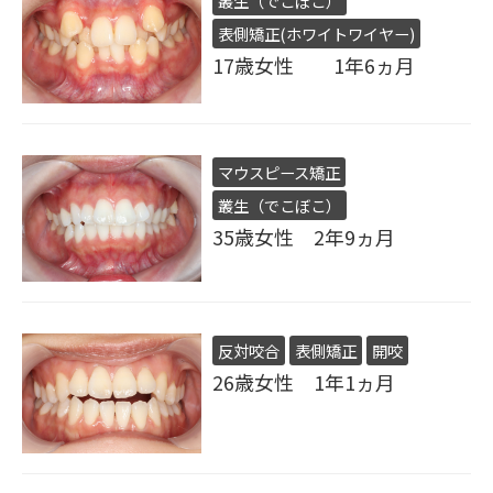
叢生（でこぼこ）
表側矯正(ホワイトワイヤー)
17歳女性 1年6ヵ月
マウスピース矯正
叢生（でこぼこ）
35歳女性 2年9ヵ月
反対咬合
表側矯正
開咬
26歳女性 1年1ヵ月