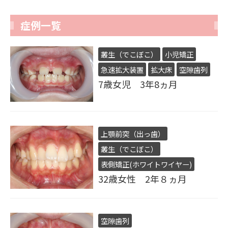
症例一覧
叢生（でこぼこ）
小児矯正
急速拡大装置
拡大床
空隙歯列
7歳女児 3年8ヵ月
上顎前突（出っ歯）
叢生（でこぼこ）
表側矯正(ホワイトワイヤー)
32歳女性 2年８ヵ月
空隙歯列