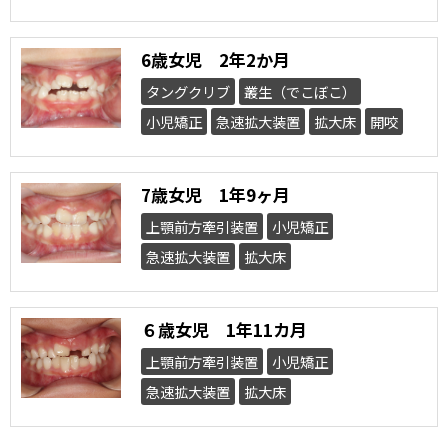
6歳女児 2年2か月
タングクリブ
叢生（でこぼこ）
小児矯正
急速拡大装置
拡大床
開咬
7歳女児 1年9ヶ月
上顎前方牽引装置
小児矯正
急速拡大装置
拡大床
６歳女児 1年11カ月
上顎前方牽引装置
小児矯正
急速拡大装置
拡大床