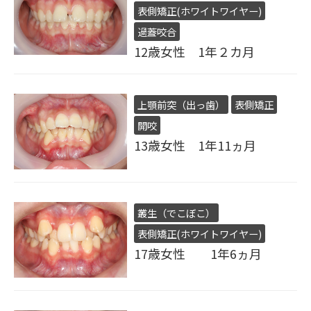
表側矯正(ホワイトワイヤー)
過蓋咬合
12歳女性 1年２カ月
上顎前突（出っ歯）
表側矯正
開咬
13歳女性 1年11ヵ月
叢生（でこぼこ）
表側矯正(ホワイトワイヤー)
17歳女性 1年6ヵ月