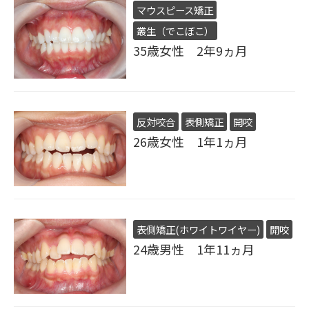
マウスピース矯正
叢生（でこぼこ）
35歳女性 2年9ヵ月
反対咬合
表側矯正
開咬
26歳女性 1年1ヵ月
表側矯正(ホワイトワイヤー)
開咬
24歳男性 1年11ヵ月