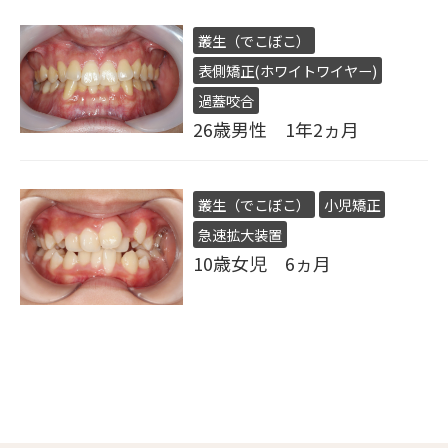
叢生（でこぼこ）
表側矯正(ホワイトワイヤー)
過蓋咬合
26歳男性 1年2ヵ月
叢生（でこぼこ）
小児矯正
急速拡大装置
10歳女児 6ヵ月