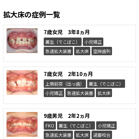
拡大床の症例一覧
7歳女児 3年8ヵ月
叢生（でこぼこ）
小児矯正
急速拡大装置
拡大床
空隙歯列
7歳女児 2年10ヵ月
上顎前突（出っ歯）
叢生（でこぼこ）
小児矯正
急速拡大装置
拡大床
9歳男児 2年2ヵ月
FKO
叢生（でこぼこ）
小児矯正
急速拡大装置
拡大床
過蓋咬合