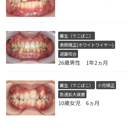
叢生（でこぼこ）
表側矯正(ホワイトワイヤー)
過蓋咬合
26歳男性 1年2ヵ月
叢生（でこぼこ）
小児矯正
急速拡大装置
10歳女児 6ヵ月