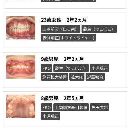
23歳女性 2年2ヵ月
上顎前突（出っ歯）
叢生（でこぼこ）
表側矯正(ホワイトワイヤー)
9歳男児 2年2ヵ月
FKO
叢生（でこぼこ）
小児矯正
急速拡大装置
拡大床
過蓋咬合
8歳男児 2年5ヵ月
FKO
上顎前方牽引装置
先天欠如
小児矯正