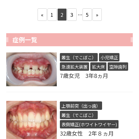
«
1
2
3
…
5
»
症例一覧
叢生（でこぼこ）
小児矯正
急速拡大装置
拡大床
空隙歯列
7歳女児 3年8ヵ月
上顎前突（出っ歯）
叢生（でこぼこ）
表側矯正(ホワイトワイヤー)
32歳女性 2年８ヵ月