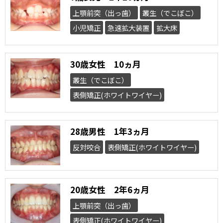
上顎前突（出っ歯）
叢生（でこぼこ）
小児矯正
急速拡大装置
拡大床
30歳女性 10ヵ月
叢生（でこぼこ）
表側矯正(ホワイトワイヤー)
28歳男性 1年3ヵ月
反対咬合
表側矯正(ホワイトワイヤー)
20歳女性 2年6ヵ月
上顎前突（出っ歯）
表側矯正(ホワイトワイヤー)