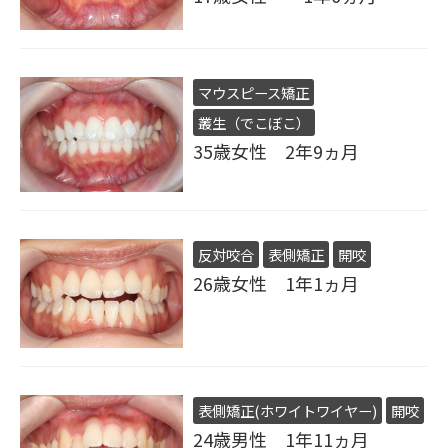
マウスピース矯正
叢生（でこぼこ）
35歳女性 2年9ヵ月
反対咬合
表側矯正
開咬
26歳女性 1年1ヵ月
表側矯正(ホワイトワイヤー)
開咬
24歳男性 1年11ヵ月