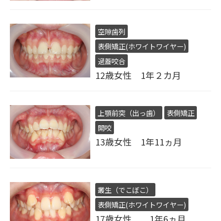
空隙歯列
表側矯正(ホワイトワイヤー)
過蓋咬合
12歳女性 1年２カ月
上顎前突（出っ歯）
表側矯正
開咬
13歳女性 1年11ヵ月
叢生（でこぼこ）
表側矯正(ホワイトワイヤー)
17歳女性 1年6ヵ月